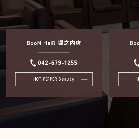
BooM HaiR 堀之内店
Bo
042-679-1255
HOT PEPPER Beauty
H