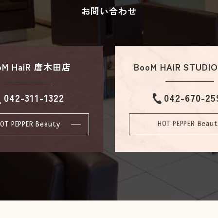
お問い合わせ
oM HaiR 唐木田店
BooM HAIR STUD
042-670-25
042-311-1322
HOT PEPPER Beau
OT PEPPER Beauty