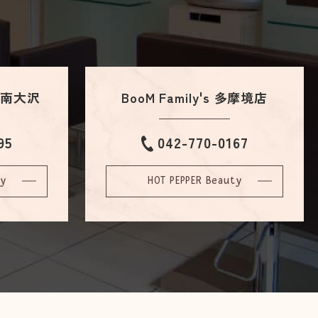
IO南大沢
BooM Family's 多摩境店
95
042-770-0167
ty
HOT PEPPER Beauty