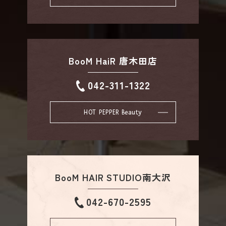
BooM HaiR 唐木田店
042-311-1322
HOT PEPPER Beauty
BooM HAIR STUDIO南大沢
042-670-2595